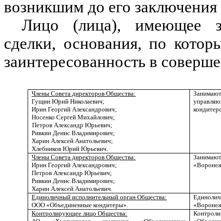
возникшим до его заключения (
Лицо (лица), имеющее з
сделки, основания, по кото
заинтересованность в соверше
Члены Совета директоров Общества:
Занима
Гущин Юрий Николаевич;
управля
Ирин Георгий Александрович;
кондитерс
Носенко Сергей Михайлович;
Петров Александр Юрьевич;
Ривкин Денис Владимирович;
Харин Алексей Анатольевич;
Хлебников Юрий Юрьевич.
Члены Совета директоров Общества:
Занимаю
Ирин Георгий Александрович;
«Воронеж
Петров Александр Юрьевич;
Ривкин Денис Владимирович;
Харин Алексей Анатольевич.
Единоличный исполнительный орган Общества:
Единол
ООО «Объединенные кондитеры».
«Воронеж
Контролирующее лицо Общества:
Контроли