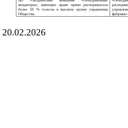
АО «Холдинговая компания «Объединенные
«Объеди
кондитеры», имеющее право прямо распоряжаться
распоряж
более 50 % голосов в высшем органе управления
управле
Общества.
фабрика»
20.02.2026